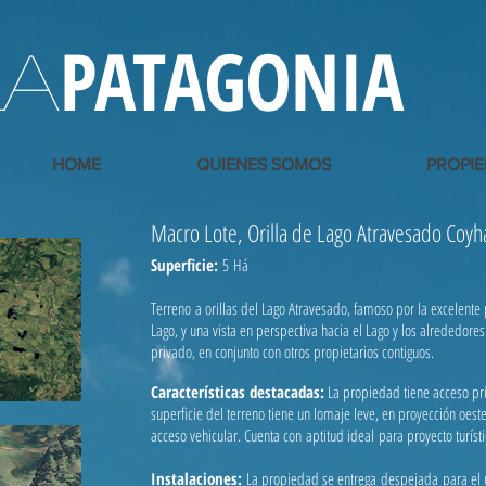
PATAGONIA
LA
HOME
QUIENES SOMOS
PROPI
Macro Lote, Orilla de Lago Atravesado Coy
Superficie:
5 Há
Terreno a orillas del Lago Atravesado, famoso por la excelente 
Lago, y una vista en perspectiva hacia el Lago y los alrededor
privado, en conjunto con otros propietarios contiguos.
Características destacadas:
La propiedad tiene acceso pri
superficie del terreno tiene un lomaje leve, en proyección oest
acceso vehicular. Cuenta con aptitud ideal para proyecto turís
Instalaciones:
La propiedad se entrega despejada para el u